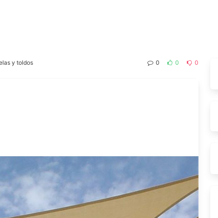
elas y toldos
0
0
0