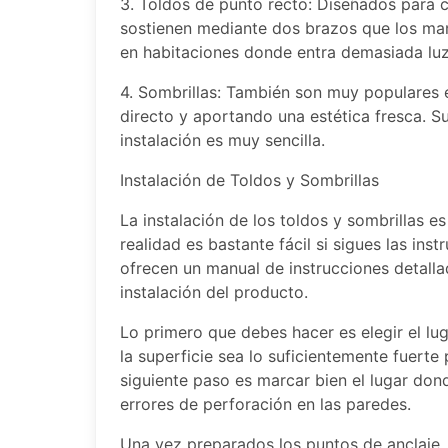
3. Toldos de punto recto: Diseñados para c
sostienen mediante dos brazos que los man
en habitaciones donde entra demasiada luz
4. Sombrillas: También son muy populares en
directo y aportando una estética fresca. Su
instalación es muy sencilla.
Instalación de Toldos y Sombrillas
La instalación de los toldos y sombrillas 
realidad es bastante fácil si sigues las in
ofrecen un manual de instrucciones detallad
instalación del producto.
Lo primero que debes hacer es elegir el lu
la superficie sea lo suficientemente fuerte 
siguiente paso es marcar bien el lugar dond
errores de perforación en las paredes.
Una vez preparados los puntos de anclaje, d