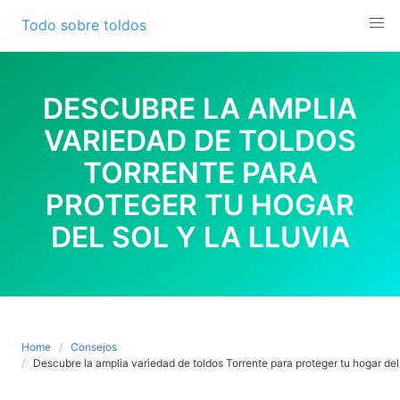
Skip
Todo sobre toldos
to
content
DESCUBRE LA AMPLIA
VARIEDAD DE TOLDOS
TORRENTE PARA
PROTEGER TU HOGAR
DEL SOL Y LA LLUVIA
Home
Consejos
Descubre la amplia variedad de toldos Torrente para proteger tu hogar del s