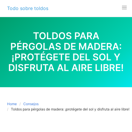
Skip
Todo sobre toldos
to
content
TOLDOS PARA
PÉRGOLAS DE MADERA:
¡PROTÉGETE DEL SOL Y
DISFRUTA AL AIRE LIBRE!
Home
Consejos
Toldos para pérgolas de madera: ¡protégete del sol y disfruta al aire libre!