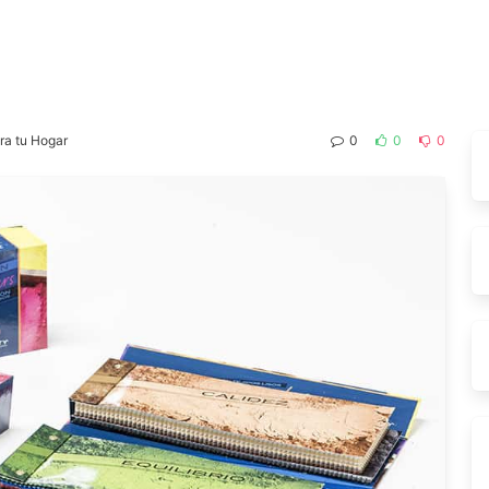
ara tu Hogar
0
0
0