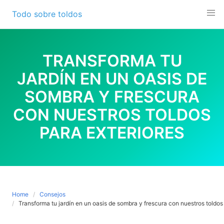
Skip
Todo sobre toldos
to
content
TRANSFORMA TU
JARDÍN EN UN OASIS DE
SOMBRA Y FRESCURA
CON NUESTROS TOLDOS
PARA EXTERIORES
Home
Consejos
Transforma tu jardín en un oasis de sombra y frescura con nuestros toldos