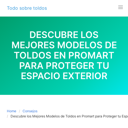
Skip
Todo sobre toldos
to
content
DESCUBRE LOS
MEJORES MODELOS DE
TOLDOS EN PROMART
PARA PROTEGER TU
ESPACIO EXTERIOR
Home
Consejos
Descubre los Mejores Modelos de Toldos en Promart para Proteger tu Espa