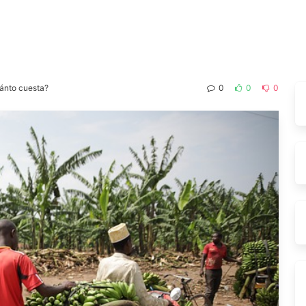
uánto cuesta?
0
0
0