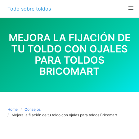
Skip
Todo sobre toldos
to
content
MEJORA LA FIJACIÓN DE
TU TOLDO CON OJALES
PARA TOLDOS
BRICOMART
Home
Consejos
Mejora la fijación de tu toldo con ojales para toldos Bricomart