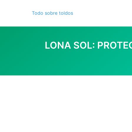
Skip
to
Todo sobre toldos
content
LONA SOL: PROTE