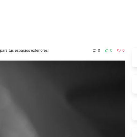
 para tus espacios exteriores
0
0
0