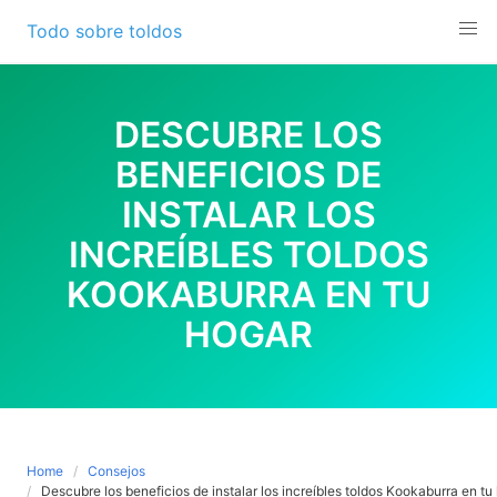
Skip
Todo sobre toldos
to
content
DESCUBRE LOS
BENEFICIOS DE
INSTALAR LOS
INCREÍBLES TOLDOS
KOOKABURRA EN TU
HOGAR
Home
Consejos
Descubre los beneficios de instalar los increíbles toldos Kookaburra en tu