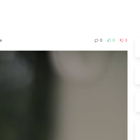
ta
0
0
0