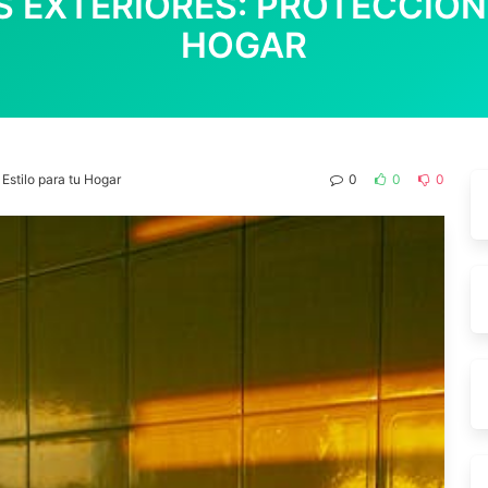
 EXTERIORES: PROTECCIÓN 
HOGAR
 Estilo para tu Hogar
0
0
0